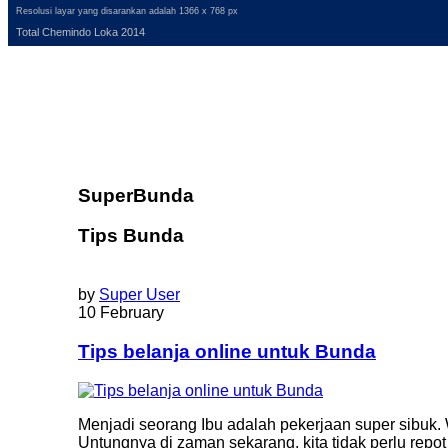
Resolusi layar yang disarankan adalah 1366 x 768 px
Total Chemindo Loka 2014
SuperBunda
Tips Bunda
by
Super User
10 February
Tips belanja online untuk Bunda
Menjadi seorang Ibu adalah pekerjaan super sibuk.
Untungnya di zaman sekarang, kita tidak perlu repot