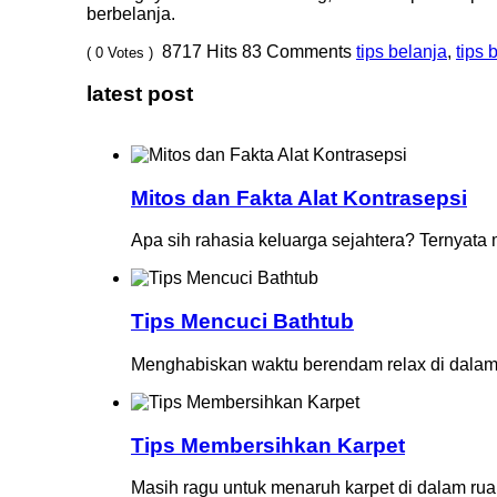
berbelanja.
8717
Hits
83
Comments
tips belanja
,
tips 
( 0 Votes )
latest post
Mitos dan Fakta Alat Kontrasepsi
Apa sih rahasia keluarga sejahtera? Ternyata
Tips Mencuci Bathtub
Menghabiskan waktu berendam relax di dalam 
Tips Membersihkan Karpet
Masih ragu untuk menaruh karpet di dalam rua