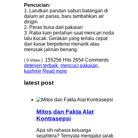
Pencucian:
1. Larutkan parutan sabun batangan di
dalam air panas, baru tambahkan air
dingin
2. Peras busa dari pakaian
3. Raba kain perlahan saat mencari noda
lalu kucak. Gerakan yang terlalu cepat
dan kasar berpotensi menarik atau
merusak jalinan benang.
155256
Hits
2654
Comments
( 0 Votes )
deterjen terbaik
,
mencuci pakaian
,
kashmir
Read more
latest post
Mitos dan Fakta Alat
Kontrasepsi
Apa sih rahasia keluarga
sejahtera? Ternyata mengatur jarak