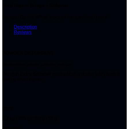
Total Harum Bunga + Softener
Dengan Optical White, pakaian menjadi lebih putih!
Description
Reviews
POWDER DETERGENT
Membersihkan pakaian sampai ke serat kain.
Dengan
Extra Softener
menjadikan pakaian lebih lembut
dan nyaman dipakai.
Berat:
1,2 kg / 700 g / 350 g / 57 g
Quantity