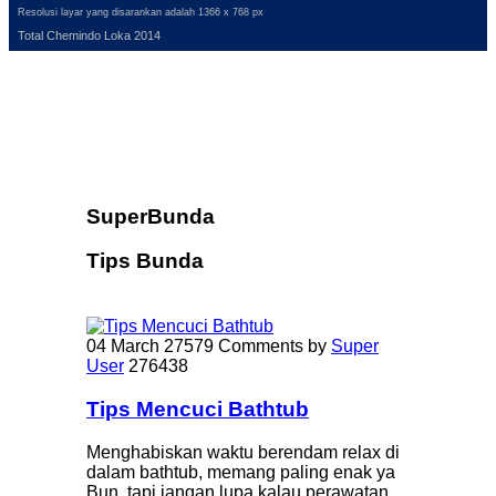
Resolusi layar yang disarankan adalah 1366 x 768 px
Total Chemindo Loka 2014
SuperBunda
Tips Bunda
04 March
27579 Comments
by
Super
User
276438
Tips Mencuci Bathtub
Menghabiskan waktu berendam relax di
dalam bathtub, memang paling enak ya
Bun, tapi jangan lupa kalau perawatan