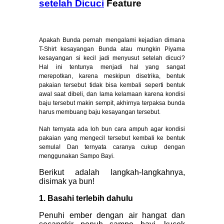
setelah Dicuci
Feature
Apakah Bunda pernah mengalami kejadian dimana
T-Shirt kesayangan Bunda atau mungkin Piyama
kesayangan si kecil jadi menyusut setelah dicuci?
Hal ini tentunya menjadi hal yang sangat
merepotkan, karena meskipun disetrika, bentuk
pakaian tersebut tidak bisa kembali seperti bentuk
awal saat dibeli, dan lama kelamaan karena kondisi
baju tersebut makin sempit, akhirnya terpaksa bunda
harus membuang baju kesayangan tersebut.
Nah ternyata ada loh bun cara ampuh agar kondisi
pakaian yang mengecil tersebut kembali ke bentuk
semula! Dan ternyata caranya cukup dengan
menggunakan Sampo Bayi.
Berikut adalah langkah-langkahnya,
disimak ya bun!
1. Basahi terlebih dahulu
Penuhi ember dengan air hangat dan