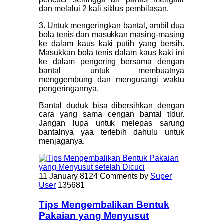
dan melalui 2 kali siklus pembilasan.
3. Untuk mengeringkan bantal, ambil dua
bola tenis dan masukkan masing-masing
ke dalam kaus kaki putih yang bersih.
Masukkan bola tenis dalam kaus kaki ini
ke dalam pengering bersama dengan
bantal untuk membuatnya
menggembung dan mengurangi waktu
pengeringannya.
Bantal duduk bisa dibersihkan dengan
cara yang sama dengan bantal tidur.
Jangan lupa untuk melepas sarung
bantalnya yaa terlebih dahulu untuk
menjaganya.
11 January
8124 Comments
by
Super
User
135681
Tips Mengembalikan Bentuk
Pakaian yang Menyusut