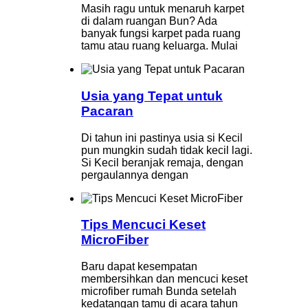
Masih ragu untuk menaruh karpet
di dalam ruangan Bun? Ada
banyak fungsi karpet pada ruang
tamu atau ruang keluarga. Mulai
Usia yang Tepat untuk
Pacaran
Di tahun ini pastinya usia si Kecil
pun mungkin sudah tidak kecil lagi.
Si Kecil beranjak remaja, dengan
pergaulannya dengan
Tips Mencuci Keset
MicroFiber
Baru dapat kesempatan
membersihkan dan mencuci keset
microfiber rumah Bunda setelah
kedatangan tamu di acara tahun