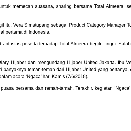
ntuk memecah suasana, sharing bersama Total Almeera, ser
gil itu, Vera Simatupang sebagai Product Category Manager
lal pertama di Indonesia.
 antusias peserta terhadap Total Almeera begitu tinggi. Sala
 Diary Hijaber dan mengundang Hijaber United Jakarta. Ibu V
ari banyaknya teman-teman dari Hijaber United yang bertanya,
 dalam acara ‘Ngaca’ hari Kamis (7/6/2018).
a puasa bersama dan ramah-tamah. Terakhir, kegiatan ‘Ngaca