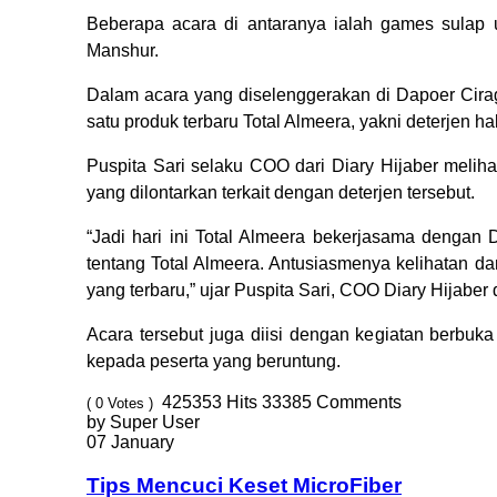
Beberapa acara di antaranya ialah games sulap u
Manshur.
Dalam acara yang diselenggerakan di Dapoer Cira
satu produk terbaru Total Almeera, yakni deterjen ha
Puspita Sari selaku COO dari Diary Hijaber melihat
yang dilontarkan terkait dengan deterjen tersebut.
“Jadi hari ini Total Almeera bekerjasama dengan
tentang Total Almeera. Antusiasmenya kelihatan d
yang terbaru,” ujar Puspita Sari, COO Diary Hijaber
Acara tersebut juga diisi dengan kegiatan berbuk
kepada peserta yang beruntung.
425353
Hits
33385
Comments
( 0 Votes )
by Super User
07 January
Tips Mencuci Keset MicroFiber