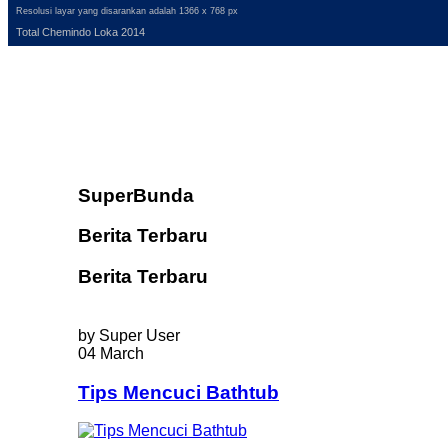
Resolusi layar yang disarankan adalah 1366 x 768 px
Total Chemindo Loka 2014
SuperBunda
Berita Terbaru
Berita Terbaru
by Super User
04 March
Tips Mencuci Bathtub