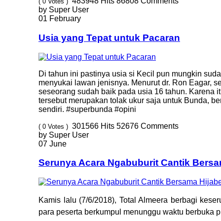
483948
Hits
86808
Comments
( 0 Votes )
by Super User
01 February
Usia yang Tepat untuk Pacaran
Di tahun ini pastinya usia si Kecil pun mungkin sud
menyukai lawan jenisnya. Menurut dr. Ron Eagar, 
seseorang sudah baik pada usia 16 tahun. Karena it
tersebut merupakan tolak ukur saja untuk Bunda, b
sendiri. #superbunda #opini
301566
Hits
52676
Comments
( 0 Votes )
by Super User
07 June
Serunya Acara Ngabuburit Cantik Bersam
Kamis lalu (7/6/2018), Total Almeera berbagi kes
para peserta berkumpul menunggu waktu berbuka pu