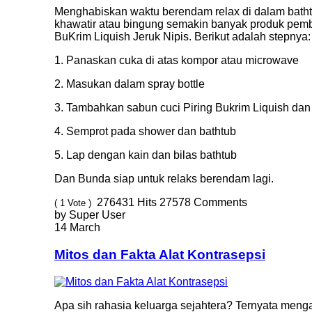
Menghabiskan waktu berendam relax di dalam bathtu
khawatir atau bingung semakin banyak produk pemb
BuKrim Liquish Jeruk Nipis. Berikut adalah stepnya:
1. Panaskan cuka di atas kompor atau microwave
2. Masukan dalam spray bottle
3. Tambahkan sabun cuci Piring Bukrim Liquish dan
4. Semprot pada shower dan bathtub
5. Lap dengan kain dan bilas bathtub
Dan Bunda siap untuk relaks berendam lagi.
276431
Hits
27578
Comments
( 1 Vote )
by Super User
14 March
Mitos dan Fakta Alat Kontrasepsi
Apa sih rahasia keluarga sejahtera? Ternyata meng