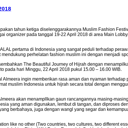
 2018
pakan tahun ketiga diselenggarakannya Muslim Fashion Festi
 organizer pada tanggal 19-22 April 2018 di area Main Lobby,
 HALAL pertama di Indonesia yang sangat peduli terhadap pera
rut mendukung perhelatan fashion muslim ini dengan menjadi 
sembahkan The Beautiful Journey of Hijrah dengan menampilka
o pada hari Minggu, 22 April 2018 pukul 15.00 – 16.00 WIB.
al Almeera ingin memberikan rasa aman dan nyaman terhadap 
 umat muslim Indonesia untuk hijrah secara total dengan mengg
l Almeera akan menampllkan gaun rancangannya masing-masing
sia yang aman digunakan, lembut di tangan, dan diproses de
an yang berbahaya, juga dengan wangl yang segar dan kemam
on like no other (Two countries, two cultures, two different es