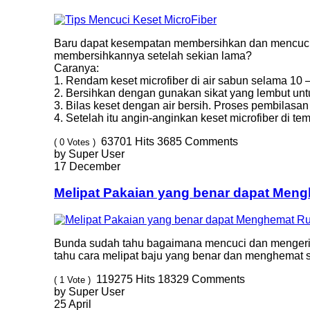
Baru dapat kesempatan membersihkan dan mencuci k
membersihkannya setelah sekian lama?
Caranya:
1. Rendam keset microfiber di air sabun selama 10 –
2. Bersihkan dengan gunakan sikat yang lembut u
3. Bilas keset dengan air bersih. Proses pembilasa
4. Setelah itu angin-anginkan keset microfiber di te
63701
Hits
3685
Comments
( 0 Votes )
by Super User
17 December
Melipat Pakaian yang benar dapat Men
Bunda sudah tahu bagaimana mencuci dan mengering
tahu cara melipat baju yang benar dan menghemat s
119275
Hits
18329
Comments
( 1 Vote )
by Super User
25 April