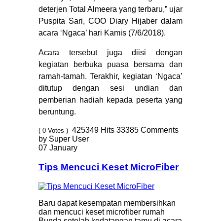
deterjen Total Almeera yang terbaru,” ujar
Puspita Sari, COO Diary Hijaber dalam
acara ‘Ngaca’ hari Kamis (7/6/2018).
Acara tersebut juga diisi dengan
kegiatan berbuka puasa bersama dan
ramah-tamah. Terakhir, kegiatan ‘Ngaca’
ditutup dengan sesi undian dan
pemberian hadiah kepada peserta yang
beruntung.
425349
Hits
33385
Comments
( 0 Votes )
by Super User
07 January
Tips Mencuci Keset MicroFiber
Baru dapat kesempatan membersihkan
dan mencuci keset microfiber rumah
Bunda setelah kedatangan tamu di acara