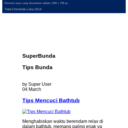
Resolusi layar yang disarankan adalah 1366 x 768 px
Total Chemindo Loka 2014
SuperBunda
Tips Bunda
by Super User
04 March
Tips Mencuci Bathtub
Menghabiskan waktu berendam relax di
dalam bathtub, memang paling enak ya