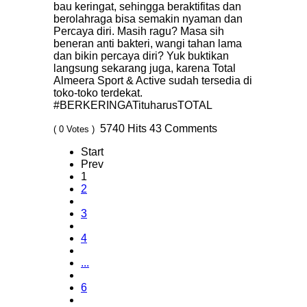
bau keringat, sehingga beraktifitas dan
berolahraga bisa semakin nyaman dan
Percaya diri. Masih ragu? Masa sih
beneran anti bakteri, wangi tahan lama
dan bikin percaya diri? Yuk buktikan
langsung sekarang juga, karena Total
Almeera Sport & Active sudah tersedia di
toko-toko terdekat.
#BERKERINGATituharusTOTAL
5740
Hits
43
Comments
( 0 Votes )
Start
Prev
1
2
3
4
...
6