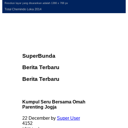
Resolusi layar yang disarankan adalah 1366 x 768 px
Total Chemindo Loka 2014
SuperBunda
Berita Terbaru
Berita Terbaru
Kumpul Seru Bersama Omah
Parenting Jogja
22 December
by
Super User
4152