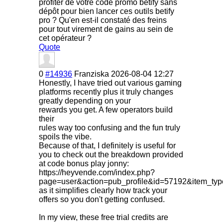
profiter de votre code promo betify sans
dépôt pour bien lancer ces outils betify
pro ? Qu'en est-il constaté des freins
pour tout virement de gains au sein de
cet opérateur ?
Quote
0
#14936
Franziska
2026-08-04 12:27
Honestly, I have tried out various gaming
platforms recently plus it truly changes
greatly depending on your
rewards you get. A few operators build
their
rules way too confusing and the fun truly
spoils the vibe.
Because of that, I definitely is useful for
you to check out the breakdown provided
at code bonus play jonny:
https://heyvende.com/index.php?
page=user&action=pub_profile&id=57192&item_typ
as it simplifies clearly how track your
offers so you don't getting confused.
In my view, these free trial credits are