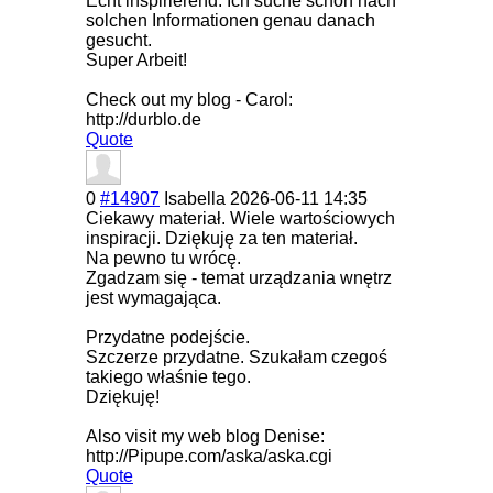
Echt inspirierend. Ich suche schon nach
solchen Informationen genau danach
gesucht.
Super Arbeit!
Check out my blog - Carol:
http://durblo.de
Quote
0
#14907
Isabella
2026-06-11 14:35
Ciekawy materiał. Wiele wartościowych
inspiracji. Dziękuję za ten materiał.
Na pewno tu wrócę.
Zgadzam się - temat urządzania wnętrz
jest wymagająca.
Przydatne podejście.
Szczerze przydatne. Szukałam czegoś
takiego właśnie tego.
Dziękuję!
Also visit my web blog Denise:
http://Pipupe.com/aska/aska.cgi
Quote