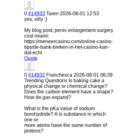
0
#14933
Taren
2026-08-01 12:53
yes. silly ;)
My blog post; penis enlargement surgery
cost miami:
https://meneercasino.com/online-casino-
tips/de-bank-breken-in-het-casino-kan-
dat-echt
Quote
0
#14932
Franchesca
2026-08-01 06:39
Trending Questions Is baking cake a
physical change or chemical change?
Does the carbon element have a shape?
How do gas expand?
What is the pKa value of sodium
borohydride? A is substance in which
one or
more atoms have the same number of
protons?