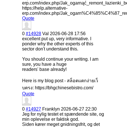
erp.com/index.php/Jak_ogarnąć_remont_łazienki_b
https://help.alternative-
erp.com/index.php/Jak_ogarn%C4%85%C4%87_
Quote
0
#14928
Val
2026-06-28 17:56
excellent put up, very informative. I
ponder why the other experts of this
sector don't understand this.
You should continue your writing. I am
sure, you have a huge
readers' base already!
Here is my blog post - สล็อตแตกง่ายเว็
บตรง: https://bhgchinesebistro.com/
Quote
0
#14927
Franklyn
2026-06-27 22:30
Jeg for nylig testet et spændende site, og
min oplevelse er faktisk god.
Siden kører meget gnidningsfrit, og det