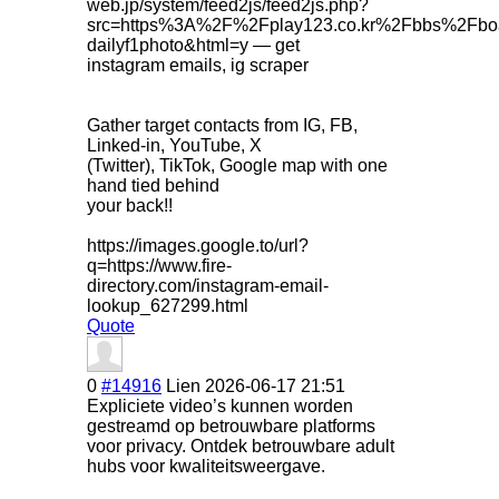
web.jp/system/feed2js/feed2js.php?
src=https%3A%2F%2Fplay123.co.kr%2Fbbs%2Fbo
dailyf1photo&html=y — get
instagram emails, ig scraper
Gather target contacts from IG, FB,
Linked-in, YouTube, X
(Twitter), TikTok, Google map with one
hand tied behind
your back!!
https://images.google.to/url?
q=https://www.fire-
directory.com/instagram-email-
lookup_627299.html
Quote
0
#14916
Lien
2026-06-17 21:51
Expliciete video’s kunnen worden
gestreamd op betrouwbare platforms
voor privacy. Ontdek betrouwbare adult
hubs voor kwaliteitsweergave.