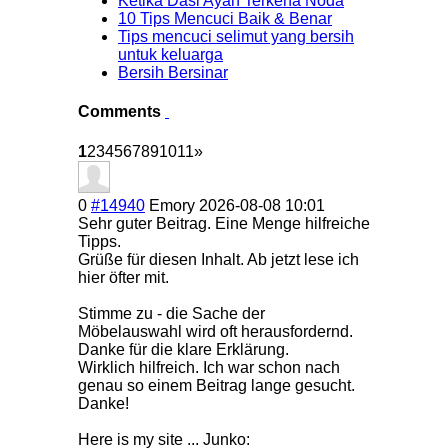
Ketika Dasi Ayah Terkena Noda
10 Tips Mencuci Baik & Benar
Tips mencuci selimut yang bersih
untuk keluarga
Bersih Bersinar
Comments
1
2
3
4
5
6
7
8
9
10
11
»
0
#14940
Emory
2026-08-08 10:01
Sehr guter Beitrag. Eine Menge hilfreiche
Tipps.
Grüße für diesen Inhalt. Ab jetzt lese ich
hier öfter mit.
Stimme zu - die Sache der
Möbelauswahl wird oft herausfordernd.
Danke für die klare Erklärung.
Wirklich hilfreich. Ich war schon nach
genau so einem Beitrag lange gesucht.
Danke!
Here is my site ... Junko: