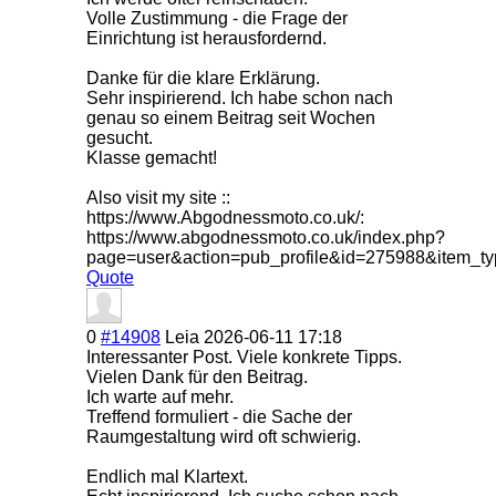
Volle Zustimmung - die Frage der
Einrichtung ist herausfordernd.
Danke für die klare Erklärung.
Sehr inspirierend. Ich habe schon nach
genau so einem Beitrag seit Wochen
gesucht.
Klasse gemacht!
Also visit my site ::
https://www.Abgodnessmoto.co.uk/:
https://www.abgodnessmoto.co.uk/index.php?
page=user&action=pub_profile&id=275988&item_t
Quote
0
#14908
Leia
2026-06-11 17:18
Interessanter Post. Viele konkrete Tipps.
Vielen Dank für den Beitrag.
Ich warte auf mehr.
Treffend formuliert - die Sache der
Raumgestaltung wird oft schwierig.
Endlich mal Klartext.