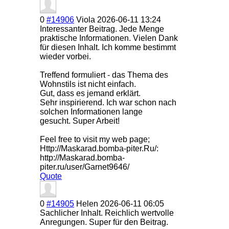
0
#14906
Viola
2026-06-11 13:24
Interessanter Beitrag. Jede Menge
praktische Informationen. Vielen Dank
für diesen Inhalt. Ich komme bestimmt
wieder vorbei.
Treffend formuliert - das Thema des
Wohnstils ist nicht einfach.
Gut, dass es jemand erklärt.
Sehr inspirierend. Ich war schon nach
solchen Informationen lange
gesucht. Super Arbeit!
Feel free to visit my web page;
Http://Maskarad.bomba-piter.Ru/:
http://Maskarad.bomba-
piter.ru/user/Garnet9646/
Quote
0
#14905
Helen
2026-06-11 06:05
Sachlicher Inhalt. Reichlich wertvolle
Anregungen. Super für den Beitrag.