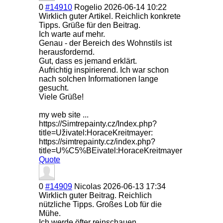
0
#14910
Rogelio
2026-06-14 10:22
Wirklich guter Artikel. Reichlich konkrete
Tipps. Grüße für den Beitrag.
Ich warte auf mehr.
Genau - der Bereich des Wohnstils ist
herausfordernd.
Gut, dass es jemand erklärt.
Aufrichtig inspirierend. Ich war schon
nach solchen Informationen lange
gesucht.
Viele Grüße!
my web site ...
https://Simtrepainty.cz/Index.php?
title=Uživatel:HoraceKreitmayer:
https://simtrepainty.cz/index.php?
title=U%C5%BEivatel:HoraceKreitmayer
Quote
0
#14909
Nicolas
2026-06-13 17:34
Wirklich guter Beitrag. Reichlich
nützliche Tipps. Großes Lob für die
Mühe.
Ich werde öfter reinschauen.