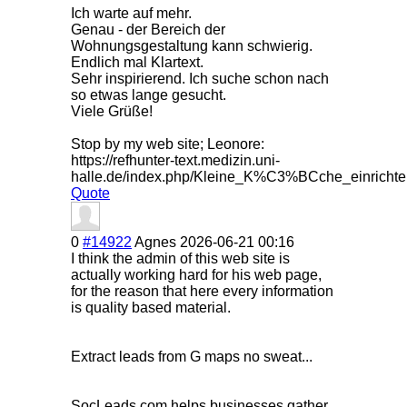
Ich warte auf mehr.
Genau - der Bereich der
Wohnungsgestalt
ung kann schwierig.
Endlich mal Klartext.
Sehr inspirierend. Ich suche schon nach
so etwas lange gesucht.
Viele Grüße!
Stop by my web site; Leonore:
https://refhunter-text.medizin.uni-
halle.de/index.php/Kleine_K%C3%BCche_einric
Quote
0
#14922
Agnes
2026-06-21 00:16
I think the admin of this web site is
actually working hard for his web page,
for the reason that here every information
is quality based material.
Extract leads from G maps no sweat...
SocLeads.com helps businesses gather