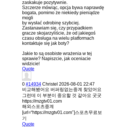
zaskakuje pozytywnie.
Szczerze mówiąc, opcja bywa naprawdę
bogata, pomimo że niekiedy pieniądze
mogli
by wysłać odrobinę szybciej.
Zastanawiam się, czy przypadkiem
gracze skojarzyliście, że od jakiegoś
czasu obsługa na wielu platformach
kontaktuje się jak boty?
Jakie to są osobiste wrażenia w tej
sprawie? Napiszcie, jak oceniacie
widzicie!
Quote
0
#14934
Christel
2026-08-01 22:47
비교해봤어요 버퍼링없는중계 찾았어요
그런데 이 부분이 중요할 것 같아요 굿굿
https://mzgtv01.com
해외스포츠중계
[url=“https://mzgtv01.com"]스포츠무료보
기
Quote