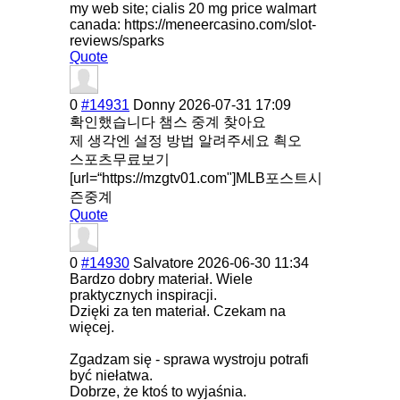
my web site; cialis 20 mg price walmart
canada: https://meneercasino.com/slot-
reviews/sparks
Quote
0
#14931
Donny
2026-07-31 17:09
확인했습니다 챔스 중계 찾아요
제 생각엔 설정 방법 알려주세요 쵝오
스포츠무료보기
[url=“https://mzgtv01.com"]MLB포스트시
즌중계
Quote
0
#14930
Salvatore
2026-06-30 11:34
Bardzo dobry materiał. Wiele
praktycznych inspiracji.
Dzięki za ten materiał. Czekam na
więcej.
Zgadzam się - sprawa wystroju potrafi
być niełatwa.
Dobrze, że ktoś to wyjaśnia.