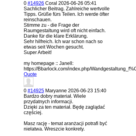
0
#14926
Coral
2026-06-26 05:41
Sachlicher Beitrag. Zahlreiche wertvolle
Tipps. Grüße fürs Teilen. Ich werde öfter
reinschauen.
Stimme zu - die Frage der
Raumgestaltung wird oft nicht einfach.
Danke für die klare Erklärung.
Sehr hilfreich. Ich war schon nach so
etwas seit Wochen gesucht.
Super Arbeit!
my homepage :: Janell:
https://Bbarlock.com/index.php/Wandgestaltu
Quote
0
#14925
Maryanne
2026-06-23 15:40
Bardzo dobry materiał. Wiele
przydatnych informacji.
Dzięki za ten materiał. Będę zaglądać
częściej.
Masz rację - temat aranżacji potrafi być
niełatwa. Wreszcie konkrety.