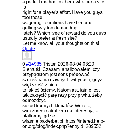
a perfect method to check whether a site
is
right for a player's effort. Have you guys
feel these
wagering conditions have become
getting way too demanding
lately? Which type of reward do you guys
usually prefer at fresh site?
Let me know all your thoughts on this!
Quote
0
#14935
Tristan
2026-08-04 03:29
Siemutki! Czasami analizowałem, czy
przypadkiem jest sens próbować
szczęścia na dziwnych witrynach, gdyż
większość z nich
to jakieś ściemy. Natomiast, fajnie jest
tak zakręcić parę razy przy piwku, żeby
odmóżdżyć
się od trudnych klimatów. Wczoraj
wieczorem natrafiłem na interesującą
platformę, gdzie
właśnie baxterbet pl: https://intered.help-
on.org/blog/index.php?entryid=289552