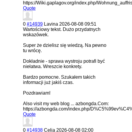
https://Wiki.gaplagov.org/index.php/Wohnung_a
Quote
0
#14939
Lavina
2026-08-08 09:51
Wartościowy tekst. Dużo przydatnych
wskazówek.
Super że dzielisz się wiedzą. Na pewno
tu wrócę.
Dokładnie - sprawa wystroju potrafi być
niełatwa. Wreszcie konkrety.
Bardzo pomocne. Szukałem takich
informacji już jakiś czas.
Pozdrawiam!
Also visit my web blog ... azbongda.Com:
https://azbongda.com/index.php/D%C5%99
Quote
0
#14938
Celia
2026-08-08 02:00