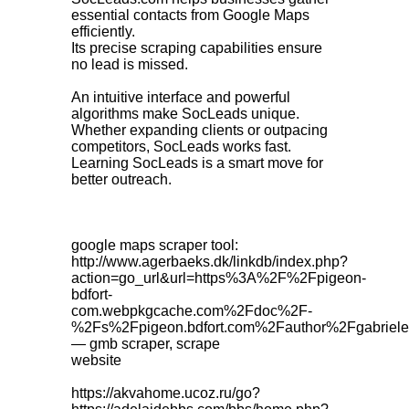
essential contacts from Google Maps
efficiently.
Its precise scraping capabilities ensure
no lead is missed.
An intuitive interface and powerful
algorithms make SocLeads unique.
Whether expanding clients or outpacing
competitors, SocLeads works fast.
Learning SocLeads is a smart move for
better outreach.
google maps scraper tool:
http://www.agerbaeks.dk/linkdb/index.php?
action=go_url&url=https%3A%2F%2Fpigeon-
bdfort-
com.webpkgcache.com%2Fdoc%2F-
%2Fs%2Fpigeon.bdfort.com%2Fauthor%2Fgabriele
— gmb scraper, scrape
website
https://akvahome.ucoz.ru/go?