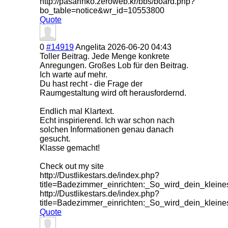
http://pasarinko.zeroweb.kr/bbs/board.php?
bo_table=notice&wr_id=10553800
Quote
0
#14919
Angelita
2026-06-20 04:43
Toller Beitrag. Jede Menge konkrete
Anregungen. Großes Lob für den Beitrag.
Ich warte auf mehr.
Du hast recht - die Frage der
Raumgestaltung wird oft herausfordernd.
Endlich mal Klartext.
Echt inspirierend. Ich war schon nach
solchen Informationen genau danach
gesucht.
Klasse gemacht!
Check out my site
http://Dustlikestars.de/index.php?
title=Badezimmer_einrichten:_So_wird_dein_klein
http://Dustlikestars.de/index.php?
title=Badezimmer_einrichten:_So_wird_dein_kle
Quote