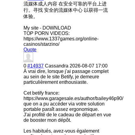
流媒体成人内容 在安全可靠的平台上进
行。寻找 安全的流媒体中心 以获得一流
体验。
My site - DOWNLOAD
TOP PORN VIDEOS:
https://www.1337games.org/online-
casinos/starzino/
Quote
0
#14937
Cassandra
2026-08-07 17:00
À vrai dire, lorsque j'ai passage complet
au sein de le site Betify, je demeure
particulièremen
t enthousiaste.
Cet betify france:
https://www.garagesale.es/author/bailey46p90/
que on a pu accéder via votre solution
portable paraît assez ergonomique.
J'ai profité de le cadeau de départ en vue
de booster mon dépôt.
Les habitués, avez-vous également