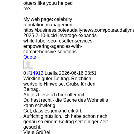
otuers like youu helped
me.
My web page: celebrity
reputation management:
https://business.poteaudailynews.com/poteaudailyn
2025-2-10-lucid-leverage-expands-
white-label-seo-reseller-services-
empowering-agencies-with-
comprehensive-solutions
Quote
0
#14912
Luella
2026-06-16 03:51
Wirklich guter Beitrag. Reichlich
wertvolle Hinweise. Grüße für den
Beitrag.
Ab jetzt lese ich hier öfter mit.
Du hast recht - die Sache des Wohnstils
kann schwierig.
Gut, dass es jemand erklärt.
Aufrichtig nützlich. Ich habe schon nach
genau so einem Beitrag seit einiger Zeit
gesucht.
Viele Grüße!