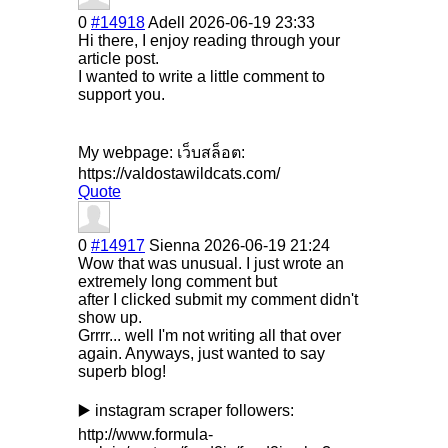
0
#14918
Adell
2026-06-19 23:33
Hi there, I enjoy reading through your
article post.
I wanted to write a little comment to
support you.
My webpage: เว็บสล็อต:
https://valdostawildcats.com/
Quote
0
#14917
Sienna
2026-06-19 21:24
Wow that was unusual. I just wrote an
extremely long comment but
after I clicked submit my comment didn't
show up.
Grrrr... well I'm not writing all that over
again. Anyways, just wanted to say
superb blog!
▶️ instagram scraper followers:
http://www.formula-