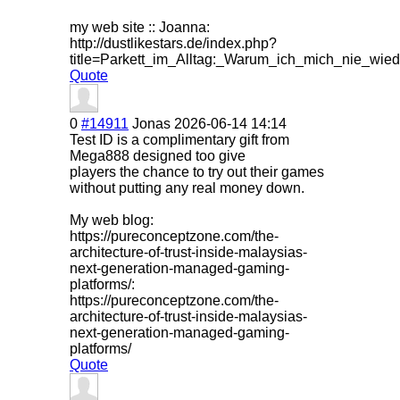
my web site :: Joanna:
http://dustlikestars.de/index.php?
title=Parkett_im_Alltag:_Warum_ich_mich_nie_w
Quote
0
#14911
Jonas
2026-06-14 14:14
Test ID is a complimentary gift from
Mega888 designed too give
players the chance to try out their games
without putting any real money down.
My web blog:
https://pureconceptzone.com/the-
architecture-of-trust-inside-malaysias-
next-generation-managed-gaming-
platforms/:
https://pureconceptzone.com/the-
architecture-of-trust-inside-malaysias-
next-generation-managed-gaming-
platforms/
Quote