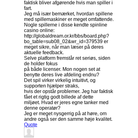
faktisk bliver afgørende hvis man spiller i
fart.
Jeg må især bemærket, hvordan spillene
med spillemaskiner er meget omfattende.
Nogle spillerne i disse kendte spinline
casino online:
http://globaldream.or.kr/bbs/board.php?
bo_table=sub08_02&wr_id=379539 er
meget sikre, når man læser på deres
aktuelle feedback.
Selve platform fremstår ret seriøs, siden
de holder fokus
på både licenser. Mon nogen set at
benytte deres live afdeling endnu?
Det spil virker virkelig intuitivt, og
supporten hjælper straks,
hvis der opstår problemer. Jeg har faktisk
fået et rigtig godt billede af dette
miljøet. Hvad er jeres egne tanker med
denne operatør?
Jeg er meget nysgerrig på at høre, om
andre også ser den samme høje kvalitet.
Quote