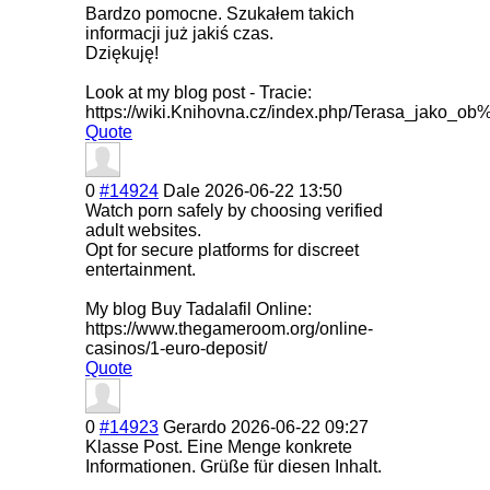
Bardzo pomocne. Szukałem takich
informacji już jakiś czas.
Dziękuję!
Look at my blog post - Tracie:
https://wiki.Knihovna.cz/index.php/Terasa_ja
Quote
0
#14924
Dale
2026-06-22 13:50
Watch porn safely by choosing verified
adult websites.
Opt for secure platforms for discreet
entertainment.
My blog Buy Tadalafil Online:
https://www.thegameroom.org/online-
casinos/1-euro-deposit/
Quote
0
#14923
Gerardo
2026-06-22 09:27
Klasse Post. Eine Menge konkrete
Informationen. Grüße für diesen Inhalt.