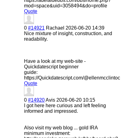
https://adelaidebbs.com/bbs/home.php?
mod=space&uid=3058494&do=profile
Quote
0
#14921
Rachael
2026-06-20 14:39
Nice mixture of insight, construction, and
readability.
Have a look at my web-site -
Quickdatescript beginner
guide:
https://Quickdatescript.com/@ellenmcclintoc
Quote
0
#14920
Avis
2026-06-20 10:15
I got here here curious and left feeling
informed and impressed.
Also visit my web blog ... gold IRA
minimum investment: