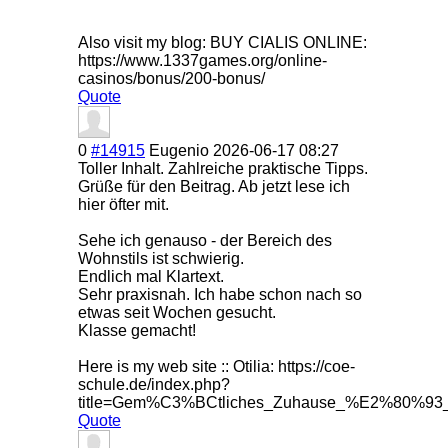
Also visit my blog: BUY CIALIS ONLINE:
https://www.1337games.org/online-
casinos/bonus/200-bonus/
Quote
0
#14915
Eugenio
2026-06-17 08:27
Toller Inhalt. Zahlreiche praktische Tipps.
Grüße für den Beitrag. Ab jetzt lese ich
hier öfter mit.
Sehe ich genauso - der Bereich des
Wohnstils ist schwierig.
Endlich mal Klartext.
Sehr praxisnah. Ich habe schon nach so
etwas seit Wochen gesucht.
Klasse gemacht!
Here is my web site :: Otilia: https://coe-
schule.de/index.php?
title=Gem%C3%BCtliches_Zuhause_%E2%80%93
Quote