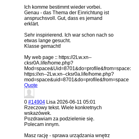
Ich komme bestimmt wieder vorbei.
Genau - das Thema der Einrichtung ist
anspruchsvoll. Gut, dass es jemand
erklärt.
Sehr inspirierend. Ich war schon nach so
etwas lange gesucht.
Klasse gemacht!
My web page :: https://2Lw.xn--
cksr0A.life/home.php?
Mod=space&Uid=8701&do=profile&from=space:
https://xn--2Lw.xn--cksr0a.life/home.php?
mod=space&uid=8701&do=profile&from=space
Quote
0
#14904
Lisa
2026-06-11 05:01
Rzeczowy tekst. Wiele konkretnych
wskazówek.
Pozdrawiam za podzielenie się.
Polecam innym.
Masz rację - sprawa urządzania wnętrz