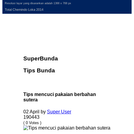
Resolusi layar yang disarankan adalah 1366 x 768 px
Total Chemindo Loka 2014
SuperBunda
Tips Bunda
Tips mencuci pakaian berbahan
sutera
02 April
by
Super User
190443
( 0 Votes )