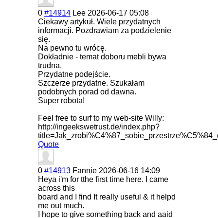
0
#14914
Lee
2026-06-17 05:08
Ciekawy artykuł. Wiele przydatnych
informacji. Pozdrawiam za podzielenie
się.
Na pewno tu wrócę.
Dokładnie - temat doboru mebli bywa
trudna.
Przydatne podejście.
Szczerze przydatne. Szukałam
podobnych porad od dawna.
Super robota!
Feel free to surf to my web-site Willy:
http://ingeekswetrust.de/index.php?
title=Jak_zrobi%C4%87_sobie_przestrze%C5%8
Quote
0
#14913
Fannie
2026-06-16 14:09
Heya i'm for tthe first time here. I came
across this
board and I find It really useful & it helpd
me out much.
I hope to give something back and aaid