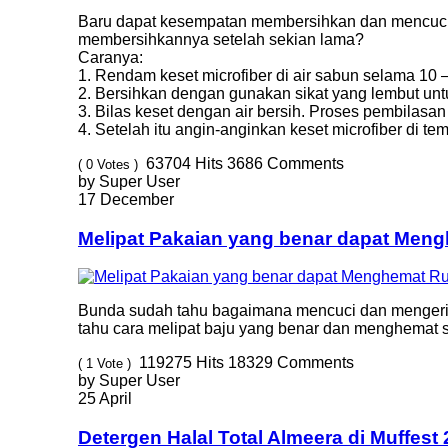
Baru dapat kesempatan membersihkan dan mencuci k
membersihkannya setelah sekian lama?
Caranya:
1. Rendam keset microfiber di air sabun selama 10 –
2. Bersihkan dengan gunakan sikat yang lembut u
3. Bilas keset dengan air bersih. Proses pembilasa
4. Setelah itu angin-anginkan keset microfiber di te
63704
Hits
3686
Comments
( 0 Votes )
by Super User
17 December
Melipat Pakaian yang benar dapat Men
Bunda sudah tahu bagaimana mencuci dan mengering
tahu cara melipat baju yang benar dan menghemat s
119275
Hits
18329
Comments
( 1 Vote )
by Super User
25 April
Detergen Halal Total Almeera di Muffest