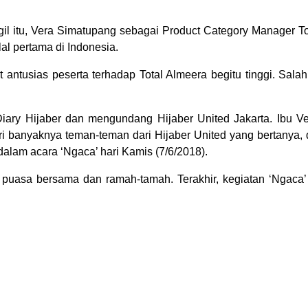
gil itu, Vera Simatupang sebagai Product Category Manager
lal pertama di Indonesia.
 antusias peserta terhadap Total Almeera begitu tinggi. Sala
 Diary Hijaber dan mengundang Hijaber United Jakarta. Ibu V
ari banyaknya teman-teman dari Hijaber United yang bertanya,
 dalam acara ‘Ngaca’ hari Kamis (7/6/2018).
a puasa bersama dan ramah-tamah. Terakhir, kegiatan ‘Ngaca