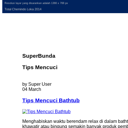
Resolusi layar yang disarankan adalah 1366 x 768 px
Total Chemindo Loka 2014
SuperBunda
Tips Mencuci
by Super User
04 March
Tips Mencuci Bathtub
Menghabiskan waktu berendam relax di dalam bathtu
khawatir atau bingung semakin banyak produk pemb