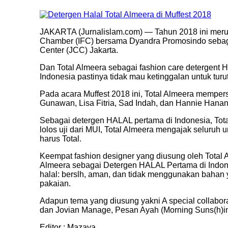
JAKARTA (Jurnalislam.com) — Tahun 2018 ini meru
Chamber (IFC) bersama Dyandra Promosindo sebagai
Center (JCC) Jakarta.
Dan Total Almeera sebagai fashion care detergent
Indonesia pastinya tidak mau ketinggalan untuk tu
Pada acara Muffest 2018 ini, Total Almeera memper
Gunawan, Lisa Fitria, Sad Indah, dan Hannie Hanant
Sebagai detergen HALAL pertama di Indonesia, Tot
lolos uji dari MUI, Total Almeera mengajak seluruh
harus Total.
Keempat fashion designer yang diusung oleh Tota
Almeera sebagai Detergen HALAL Pertama di Indone
halal: berslh, aman, dan tidak menggunakan bah
pakaian.
Adapun tema yang diusung yakni A special collaborati
dan Jovian Manage, Pesan Ayah (Morning Suns(h)ine
Editor : Mazaya