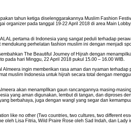
pakan tahun ketiga diselenggarakannya Muslim Fashion Festi
 organizer pada tanggal 19-22 April 2018 di area Main Lobby,
 HALAL pertama di Indonesia yang sangat peduli terhadap pera
rut mendukung perhelatan fashion muslim ini dengan menjadi 
sembahkan The Beautiful Journey of Hijrah dengan menampilka
o pada hari Minggu, 22 April 2018 pukul 15.00 – 16.00 WIB.
al Almeera ingin memberikan rasa aman dan nyaman terhadap 
 umat muslim Indonesia untuk hijrah secara total dengan mengg
l Almeera akan menampllkan gaun rancangannya masing-masing
sia yang aman digunakan, lembut di tangan, dan diproses de
an yang berbahaya, juga dengan wangl yang segar dan kemam
on like no other (Two countries, two cultures, two different es
 oleh Lisa Fitria, Wild Praire Rose oleh Sad Indah, dan Lady 