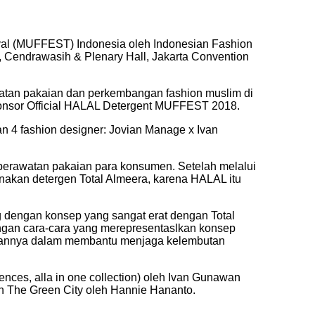
val (MUFFEST) Indonesia oleh Indonesian Fashion
 Cendrawasih & Plenary Hall, Jakarta Convention
watan pakaian dan perkembangan fashion muslim di
sponsor Official HALAL Detergent MUFFEST 2018.
n 4 fashion designer: Jovian Manage x Ivan
perawatan pakaian para konsumen. Setelah melalui
unakan detergen Total Almeera, karena HALAL itu
 dengan konsep yang sangat erat dengan Total
ngan cara-cara yang merepresentaslkan konsep
puannya dalam membantu menjaga kelembutan
sences, alla in one collection) oleh Ivan Gunawan
in The Green City oleh Hannie Hananto.