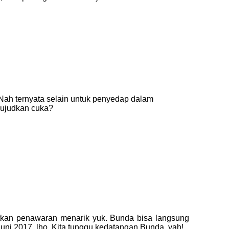
 Nah ternyata selain untuk penyedap dalam
wujudkan cuka?
tkan penawaran menarik yuk. Bunda bisa langsung
uni 2017, lho. Kita tunggu kedatangan Bunda, yah!