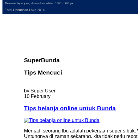
Resolusi layar yang disarankan adalah 1366 x 768 px
Total Chemindo Loka 2014
SuperBunda
Tips Mencuci
by Super User
10 February
Tips belanja online untuk Bunda
Menjadi seorang Ibu adalah pekerjaan super sibuk.
Untungnya di zaman sekarang, kita tidak perlu repot