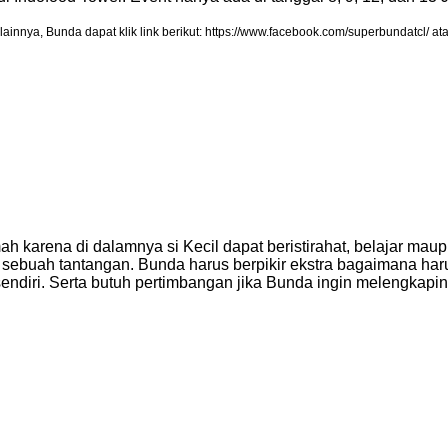
lainnya, Bunda dapat klik link berikut: https://www.facebook.com/superbundatcl/
h karena di dalamnya si Kecil dapat beristirahat, belajar ma
di sebuah tantangan. Bunda harus berpikir ekstra bagaimana 
ndiri. Serta butuh pertimbangan jika Bunda ingin melengkapinya