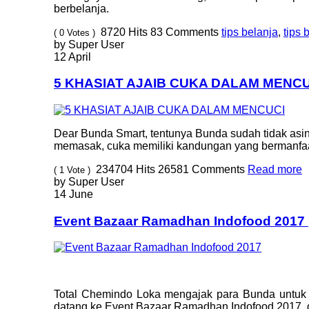
berbelanja.
8720
Hits
83
Comments
tips belanja
,
tips 
( 0 Votes )
by Super User
12 April
5 KHASIAT AJAIB CUKA DALAM MENC
Dear Bunda Smart, tentunya Bunda sudah tidak asin
memasak, cuka memiliki kandungan yang bermanfaa
234704
Hits
26581
Comments
Read more
( 1 Vote )
by Super User
14 June
Event Bazaar Ramadhan Indofood 2017
Total Chemindo Loka mengajak para Bunda untuk 
datang ke Event Bazaar Ramadhan Indofood 2017, di 