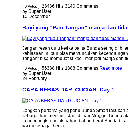
23436
Hits
3140
Comments
( 0 Votes )
by Super User
10 December
Bayi yang “Bau Tangan” manja dan tida
Jangan resah dulu ketika balita Bunda sering di b
kebiasaan ini pun bisa memunculkan kecendrungan s
Tangan” bisa membuat si kecil menjadi manja dan ti
56388
Hits
1888
Comments
Read more
( 0 Votes )
by Super User
24 February
CARA BEBAS DARI CUCIAN: Day 1
Langkah pertama yang perlu Bunda Smart lakukan a
sebagai hari mencuci. Jadi di hari Minggu, Bunda
(atau mungkin untuk bahan-bahan berat Bunda bisa
waktu sebagai berikut: