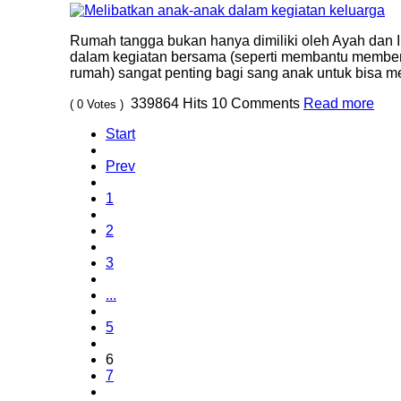
Rumah tangga bukan hanya dimiliki oleh Ayah dan 
dalam kegiatan bersama (seperti membantu membe
rumah) sangat penting bagi sang anak untuk bisa m
339864
Hits
10
Comments
Read more
( 0 Votes )
Start
Prev
1
2
3
...
5
6
7